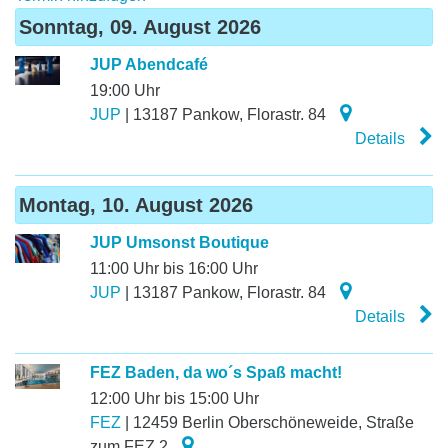
Sonntag, 09. August 2026
JUP Abendcafé
19:00 Uhr
JUP
|
13187
Pankow
,
Florastr. 84
Details
Montag, 10. August 2026
JUP Umsonst Boutique
11:00 Uhr bis 16:00 Uhr
JUP
|
13187
Pankow
,
Florastr. 84
Details
FEZ Baden, da wo´s Spaß macht!
12:00 Uhr bis 15:00 Uhr
FEZ
|
12459
Berlin Oberschöneweide
,
Straße
zum FEZ 2