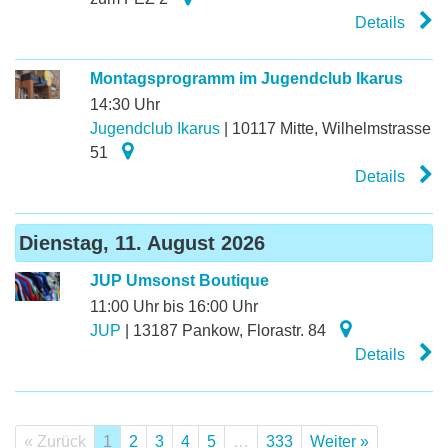
Details
Montagsprogramm im Jugendclub Ikarus
14:30 Uhr
Jugendclub Ikarus
|
10117
Mitte
,
Wilhelmstrasse
51
Details
Dienstag, 11. August 2026
JUP Umsonst Boutique
11:00 Uhr bis 16:00 Uhr
JUP
|
13187
Pankow
,
Florastr. 84
Details
« Zurück
1
2
3
4
5
…
333
Weiter »