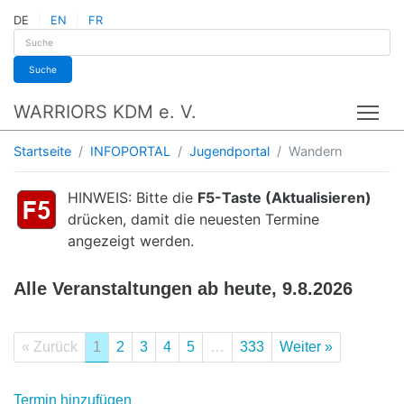
DE
EN
FR
Suche
WARRIORS KDM e. V.
Tog
Startseite
INFOPORTAL
Jugendportal
Wandern
HINWEIS: Bitte die
F5-Taste (Aktualisieren)
drücken, damit die neuesten Termine
angezeigt werden.
Alle Veranstaltungen ab heute, 9.8.2026
« Zurück
1
2
3
4
5
…
333
Weiter »
Termin hinzufügen