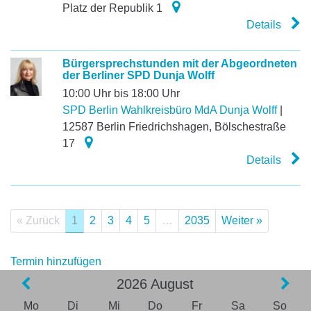
Platz der Republik 1
Details
Bürgersprechstunden mit der Abgeordneten
der Berliner SPD Dunja Wolff
10:00 Uhr bis 18:00 Uhr
SPD Berlin Wahlkreisbüro MdA Dunja Wolff
|
12587
Berlin Friedrichshagen
,
Bölschestraße
17
Details
« Zurück
1
2
3
4
5
…
2035
Weiter »
Termin hinzufügen
2026
August
Mo
Di
Mi
Do
Fr
Sa
So