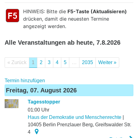
HINWEIS: Bitte die
F5-Taste (Aktualisieren)
drücken, damit die neuesten Termine
angezeigt werden.
Alle Veranstaltungen ab heute, 7.8.2026
« Zurück
1
2
3
4
5
…
2035
Weiter »
Termin hinzufügen
Freitag, 07. August 2026
Tagesstopper
01:00 Uhr
Haus der Demokratie und Menschenrechte
|
10405
Berlin Prenz­lauer Berg
,
Greifswalder Str.
4