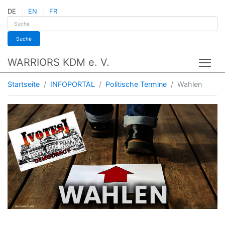
DE
EN
FR
Suche
WARRIORS KDM e. V.
Tog
Startseite
INFOPORTAL
Politische Termine
Wahlen