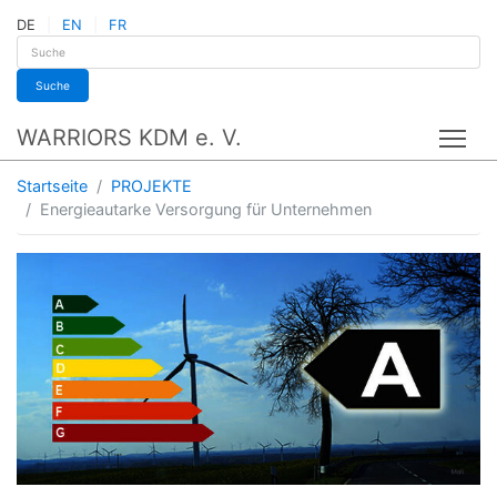
DE
EN
FR
Suche
WARRIORS KDM e. V.
Tog
Startseite
PROJEKTE
Energieautarke Versorgung für Unternehmen