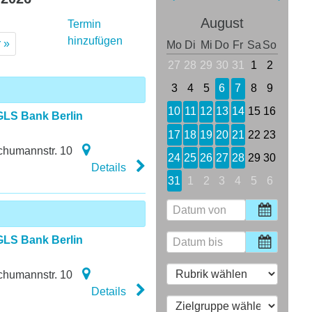
August
Termin
hinzufügen
 »
Mo
Di
Mi
Do
Fr
Sa
So
27
28
29
30
31
1
2
3
4
5
6
7
8
9
10
11
12
13
14
15
16
GLS Bank Berlin
17
18
19
20
21
22
23
chumannstr. 10
24
25
26
27
28
29
30
Details
31
1
2
3
4
5
6
GLS Bank Berlin
chumannstr. 10
Details