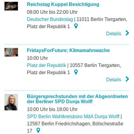
Reichstag Kuppel Besichtigung
08:00 Uhr bis 22:00 Uhr
Deutscher Bundestag
|
11011
Berlin Tiergarten
,
Platz der Republik 1
Details
FridaysForFuture; Klimamahnwache
10:00 Uhr
Platz der Republik
|
10557
Berlin Tiergarten
,
Platz der Republik 1
Details
Bürgersprechstunden mit der Abgeordneten
der Berliner SPD Dunja Wolff
10:00 Uhr bis 18:00 Uhr
SPD Berlin Wahlkreisbüro MdA Dunja Wolff
|
12587
Berlin Friedrichshagen
,
Bölschestraße
17