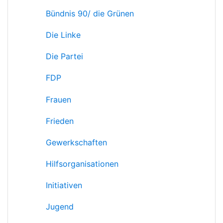
Bündnis 90/ die Grünen
Die Linke
Die Partei
FDP
Frauen
Frieden
Gewerkschaften
Hilfsorganisationen
Initiativen
Jugend