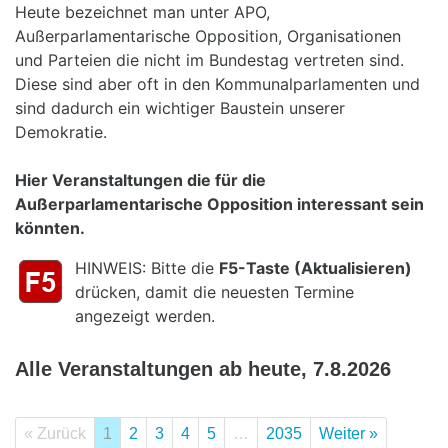
Heute bezeichnet man unter APO,
Außerparlamentarische Opposition, Organisationen
und Parteien die nicht im Bundestag vertreten sind.
Diese sind aber oft in den Kommunalparlamenten und
sind dadurch ein wichtiger Baustein unserer
Demokratie.
Hier Veranstaltungen die für die
Außerparlamentarische Opposition interessant sein
könnten.
HINWEIS: Bitte die
F5-Taste (Aktualisieren)
drücken, damit die neuesten Termine
angezeigt werden.
Alle Veranstaltungen ab heute, 7.8.2026
« Zurück
1
2
3
4
5
…
2035
Weiter »