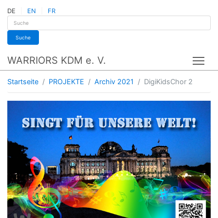
DE
EN
FR
Suche
WARRIORS KDM e. V.
Tog
Startseite
PROJEKTE
Archiv 2021
DigiKidsChor 2